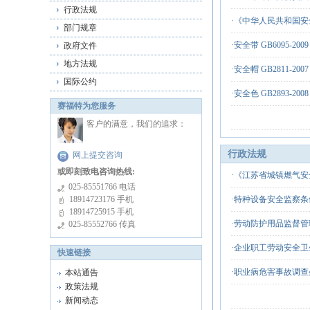
行政法规
·
《中华人民共和国安
部门规章
·
安全带 GB6095-2009
政府文件
地方法规
·
安全帽 GB2811-2007
国际公约
·
安全色 GB2893-2008
赛福特为您服务
客户的满意，我们的追求：
行政法规
网上提交咨询
或即刻致电咨询热线:
·
《江苏省城镇燃气安全检查
025-85551766 电话
18914723176 手机
·
特种设备安全监察条例[
18914725915 手机
·
劳动防护用品监督管理规
025-85552766 传真
·
企业职工劳动安全卫生
快速链接
·
职业病危害事故调查处理
本站通告
政策法规
新闻动态