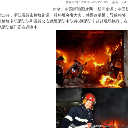
发布时间：2011/12/26 1:20:05 点击： ( 417
作者：中国新闻图片网 新闻来源：中国
8时25分，浙江温岭市横峰街道一鞋料堆突发大火，并迅速蔓延，导致相
横峰专职消防队和温岭公安武警消防中队共6辆消防车赶赴现场施救，在39
地消防部门正在调查中。