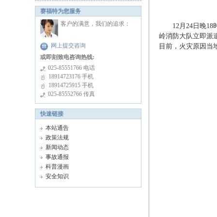
赛福特为您服务
客户的满意，我们的追求：
12月24日晚1
岭消防大队立即派遣
网上提交咨询
目前，火灾原因当
或即刻致电咨询热线:
025-85551766 电话
18914723176 手机
18914725915 手机
025-85552766 传真
快速链接
本站通告
政策法规
新闻动态
事故通报
科普漫画
安全知识