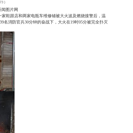
3 )
新闻图片网
邻一家鞋跟店和两家电瓶车维修铺被大火波及燃烧接警后，温
名消防官兵30分钟的奋战下，大火在19时05分被完全扑灭