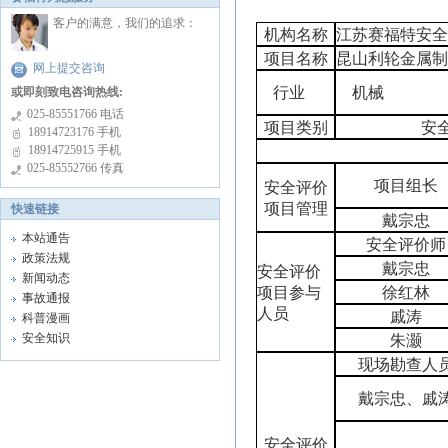
客户的满意，我们的追求：
机构名称
江苏赛福特安
项目名称
昆山利轮金属
网上提交咨询
行业
机械
或即刻致电咨询热线:
025-85551766 电话
项目类别
安
18914723176 手机
18914725915 手机
025-85552766 传真
项目组长
安全评价
项目管理
快速链接
戴宗忠
本站通告
安全评价师
政策法规
戴宗忠
安全评价
新闻动态
项目参与
徐红林
事故通报
人员
戚涛
科普漫画
安全知识
朱灏
现场勘查人
戴宗忠、戚
安全评价