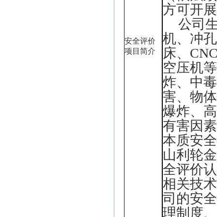
方可开
公司
机、冲
安
全评价
床、
CN
项目简介
空压机
炸、中
害、物
爆炸、
有害因
本质安
山利轮
全评价
相关技
司的安
理制度